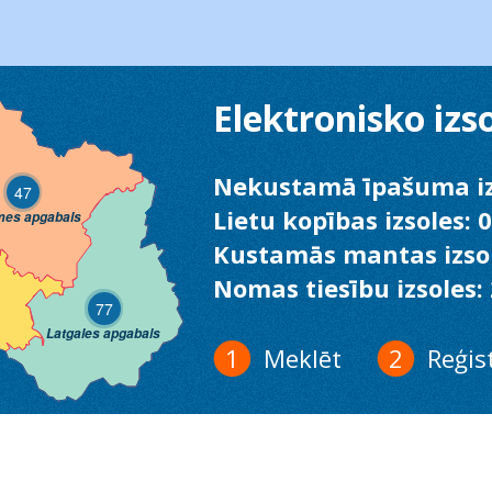
Elektronisko izs
Nekustamā īpašuma iz
47
Lietu kopības izsoles: 0
mes apgabals
Kustamās mantas izsol
Nomas tiesību izsoles:
77
Latgales apgabals
Meklēt
Reģis