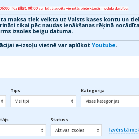
 06:00
līdz
plkst. 08:00
var būt
traucēta vienotās pieteikšanās moduļa darbība.
ta maksa tiek veikta uz Valsts kases kontu un tie
prināti tikai pēc naudas ienākšanas rēķinā norādīt
irms izsoles beigu datuma.
ācijai e-izsoļu vietnē var aplūkot
Youtube
.
Tips
Kategorija
Visi tipi
Visas kategorijas
otājs
Statuss
Izvērstā me
Aktīvas izsoles