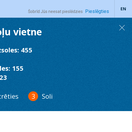
EN
Pieslēgties
Šobrīd Jūs neesat pieslēdzies
oļu vietne
soles: 455
es: 155
 23
trēties
Soli