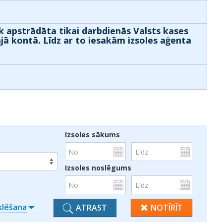
k apstrādāta tikai darbdienās Valsts kases
ajā kontā. Līdz ar to iesakām izsoles aģenta
Izsoles sākums
Izsoles noslēgums
klēšana
ATRAST
NOTĪRĪT