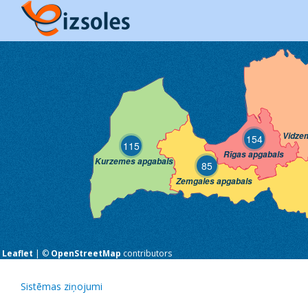
Vidze
154
115
Rīgas apgabals
Kurzemes apgabals
85
Zemgales apgabals
Leaflet
| ©
OpenStreetMap
contributors
Sistēmas ziņojumi