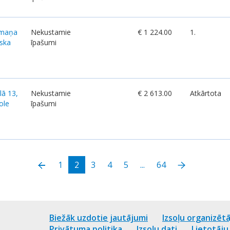
lmaņa
Nekustamie
€ 1 224.00
1.
iska
īpašumi
lā 13,
Nekustamie
€ 2 613.00
Atkārtota
ole
īpašumi
1
2
3
4
5
...
64
Biežāk uzdotie jautājumi
Izsoļu organizētā
Privātuma politika
Izsoļu dati
Lietotāj