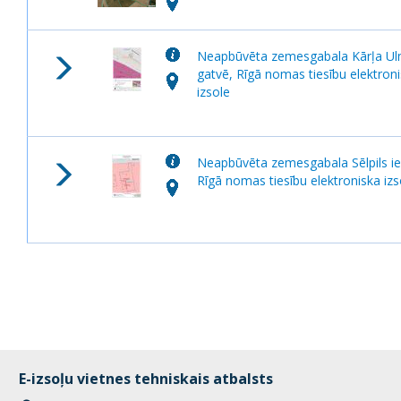
Neapbūvēta zemesgabala Kārļa U
gatvē, Rīgā nomas tiesību elektron
izsole
Neapbūvēta zemesgabala Sēlpils ie
Rīgā nomas tiesību elektroniska izs
E-izsoļu vietnes tehniskais atbalsts