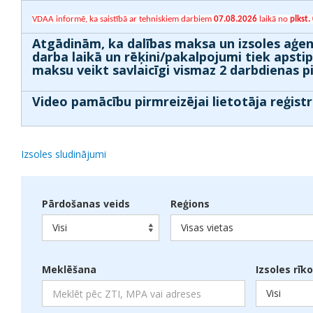
VDAA informē, ka saistībā ar tehniskiem darbiem
07.08.2026
laikā no
plkst.
Atgādinām, ka dalības maksa un izsoles aģen
darba laikā un rēķini/pakalpojumi tiek apsti
maksu veikt savlaicīgi vismaz 2 darbdienas p
Video pamācību pirmreizējai lietotāja reģistr
Izsoles sludinājumi
Pārdošanas veids
Reģions
Visi
Visas vietas
Meklēšana
Izsoles rīk
Visi