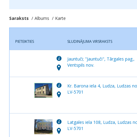
Saraksts
Albums
Karte
PIETEIKTIES
SLUDINĀJUMA VIRSRAKSTS
Jauntuči; "Jauntuči", Tārgales pag.,
Ventspils nov.
Kr. Barona iela 4, Ludza, Ludzas n
LV-5701
Latgales iela 108, Ludza, Ludzas n
LV-5701