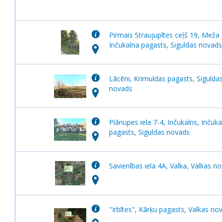
Pirmais Straujupītes ceļš 19, Meža 
Inčukalna pagasts, Siguldas novads
Lācēni, Krimuldas pagasts, Sigulda
novads
Plānupes iela 7-4, Inčukalns, Inčuka
pagasts, Siguldas novads
Savienības iela 4A, Valka, Valkas n
"Irbītes", Kārķu pagasts, Valkas no