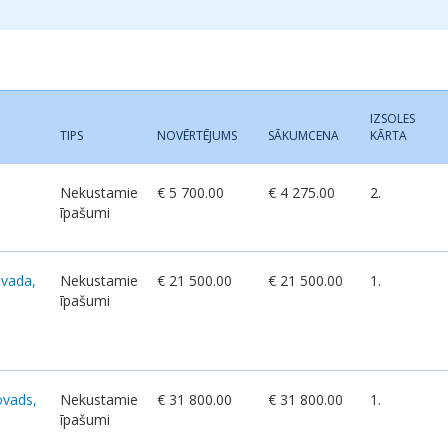
IZSOLES
TIPS
NOVĒRTĒJUMS
SĀKUMCENA
KĀRTA
Nekustamie
€ 5 700.00
€ 4 275.00
2.
īpašumi
ovada,
Nekustamie
€ 21 500.00
€ 21 500.00
1.
īpašumi
ovads,
Nekustamie
€ 31 800.00
€ 31 800.00
1.
īpašumi