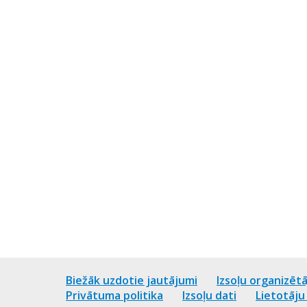
Biežāk uzdotie jautājumi
Izsoļu organizētā
Privātuma politika
Izsoļu dati
Lietotāj