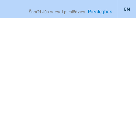
EN
Pieslēgties
Šobrīd Jūs neesat pieslēdzies