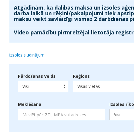
Atgādinām, ka dalības maksa un izsoles aģen
darba laikā un rēķini/pakalpojumi tiek apsti
maksu veikt savlaicīgi vismaz 2 darbdienas p
Video pamācību pirmreizējai lietotāja reģistr
Izsoles sludinājumi
Pārdošanas veids
Reģions
Visi
Visas vietas
Meklēšana
Izsoles rīk
Visi