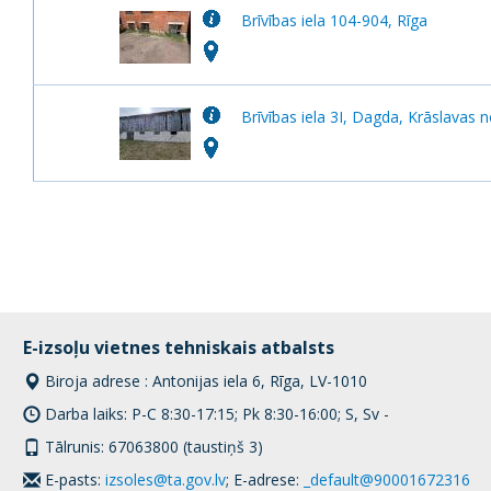
Brīvības iela 104-904, Rīga
Brīvības iela 3I, Dagda, Krāslavas 
E-izsoļu vietnes tehniskais atbalsts
Biroja adrese : Antonijas iela 6, Rīga, LV-1010
Darba laiks: P-C 8:30-17:15; Pk 8:30-16:00; S, Sv -
Tālrunis: 67063800 (taustiņš 3)
E-pasts:
izsoles@ta.gov.lv
; E-adrese:
_default@90001672316