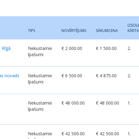
IZSOL
TIPS
NOVĒRTĒJUMS
SĀKUMCENA
KĀRTA
, Rīgā
Nekustamie
€ 2 000.00
€ 1 500.00
2.
īpašumi
zas novads
Nekustamie
€ 6 500.00
€ 4 875.00
2.
īpašumi
Nekustamie
€ 48 000.00
€ 48 000.00
1.
īpašumi
Nekustamie
€ 42 500.00
€ 42 500.00
1.