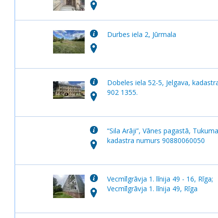
Durbes iela 2, Jūrmala
Dobeles iela 52-5, Jelgava, kadastr
902 1355.
“Sila Arāji”, Vānes pagastā, Tukum
kadastra numurs 90880060050
Vecmīlgrāvja 1. līnija 49 - 16, Rīga;
Vecmīlgrāvja 1. līnija 49, Rīga