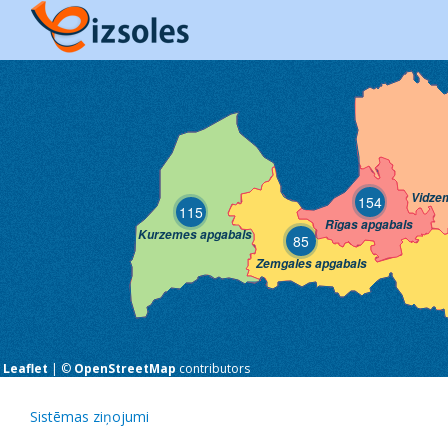
Vidze
154
115
Rīgas apgabals
Kurzemes apgabals
85
Zemgales apgabals
Leaflet
| ©
OpenStreetMap
contributors
Sistēmas ziņojumi