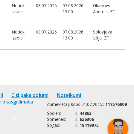
Notiek
08.07.2026
07.08.2026
Glumovs
izsole
13:00
Andrejs, ZTI
Notiek
08.07.2026
07.08.2026
Solovjova
izsole
13:00
Lilija, ZTI
ji
Citi pakalpojumi
Noteikumi
u rokasgrāmata
Apmeklētāji kopš 01.07.2015.:
117576909
Šodien:
44863
Šomēnes:
626306
Šogad:
18419975