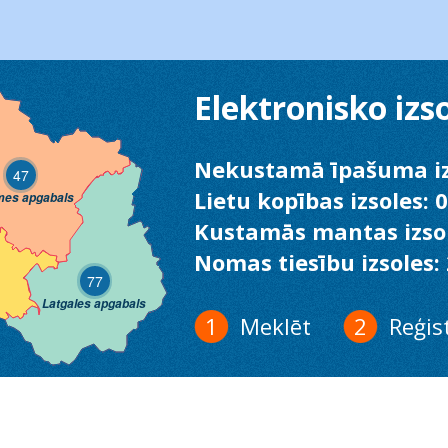
Elektronisko izs
Nekustamā īpašuma iz
47
Lietu kopības izsoles: 0
mes apgabals
Kustamās mantas izsol
Nomas tiesību izsoles:
77
Latgales apgabals
Meklēt
Reģis