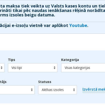
ta maksa tiek veikta uz Valsts kases kontu un tie
prināti tikai pēc naudas ienākšanas rēķinā norādīt
irms izsoles beigu datuma.
ācijai e-izsoļu vietnē var aplūkot
Youtube
.
Tips
Kategorija
Visi tipi
Visas kategorijas
otājs
Statuss
Izvērstā me
Aktīvas izsoles