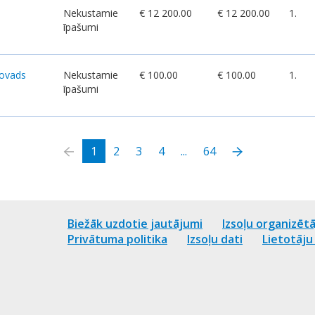
Nekustamie
€ 12 200.00
€ 12 200.00
1.
īpašumi
novads
Nekustamie
€ 100.00
€ 100.00
1.
īpašumi
1
2
3
4
...
64
Biežāk uzdotie jautājumi
Izsoļu organizētā
Privātuma politika
Izsoļu dati
Lietotāj