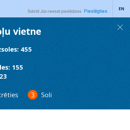
EN
Pieslēgties
Šobrīd Jūs neesat pieslēdzies
oļu vietne
soles: 455
es: 155
 23
trēties
Soli