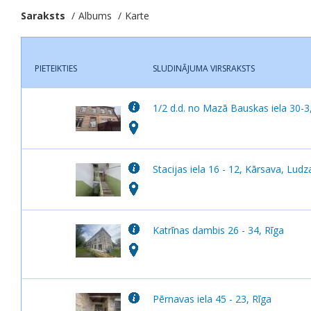
Saraksts
Albums
Karte
PIETEIKTIES
SLUDINĀJUMA VIRSRAKSTS
1/2 d.d. no Mazā Bauskas iela 30-3
Stacijas iela 16 - 12, Kārsava, Lud
Katrīnas dambis 26 - 34, Rīga
Pērnavas iela 45 - 23, Rīga