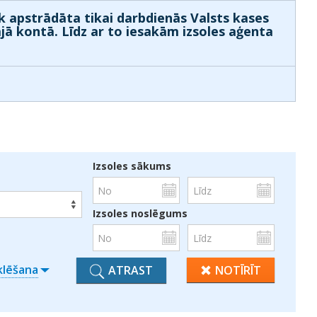
k apstrādāta tikai darbdienās Valsts kases
ajā kontā. Līdz ar to iesakām izsoles aģenta
Izsoles sākums
Izsoles noslēgums
klēšana
ATRAST
NOTĪRĪT