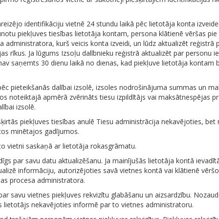
eizējo identifikāciju vietnē 24 stundu laikā pēc lietotāja konta izveide
notu piekļuves tiesības lietotāja kontam, persona klātienē vēršas pie z
administratora, kurš veicis konta izveidi, un lūdz aktualizēt reģistrā 
ijas rīkus. Ja lūgums Izsoļu dalībnieku reģistrā aktualizēt par personu i
s nav saņemts 30 dienu laikā no dienas, kad piekļuve lietotāja kontam b
pēc pieteikšanās dalībai izsolē, izsoles nodrošinājuma summas un mak
s noteiktajā apmērā zvērināts tiesu izpildītājs vai maksātnespējas p
lībai izsolē.
šķirtās piekļuves tiesības anulē Tiesu administrācija nekavējoties, be
tos minētajos gadījumos.
to vietni saskaņā ar lietotāja rokasgrāmatu.
ildīgs par savu datu aktualizēšanu. Ja mainījušās lietotāja kontā ievadītā
alizē informāciju, autorizējoties savā vietnes kontā vai klātienē vēršo
jas procesa administratora.
d par savu vietnes piekļuves rekvizītu glabāšanu un aizsardzību. Nozau
es lietotājs nekavējoties informē par to vietnes administratoru.