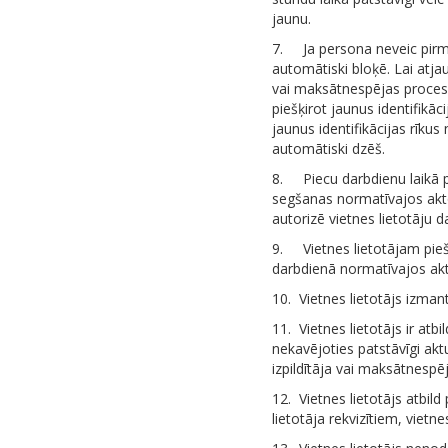
jaunu.
7.
Ja persona neveic pirmr
automātiski bloķē. Lai atjau
vai maksātnespējas procesa 
piešķirot jaunus identifikāc
jaunus identifikācijas rīku
automātiski dzēš.
8.
Piecu darbdienu laikā 
segšanas normatīvajos akto
autorizē vietnes lietotāju da
9.
Vietnes lietotājam pie
darbdienā normatīvajos ak
10.
Vietnes lietotājs izman
11.
Vietnes lietotājs ir atb
nekavējoties patstāvīgi aktu
izpildītāja vai maksātnespē
12.
Vietnes lietotājs atbil
lietotāja rekvizītiem, vietn