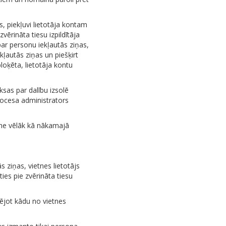
s, piekļuvi lietotāja kontam
vērināta tiesu izpildītāja
par personu iekļautās ziņas,
ekļautās ziņas un piešķirt
loķēta, lietotāja kontu
sas par dalību izsolē
rocesa administrators
t ne vēlāk kā nākamajā
s ziņas, vietnes lietotājs
ties pie zvērināta tiesu
dējot kādu no vietnes