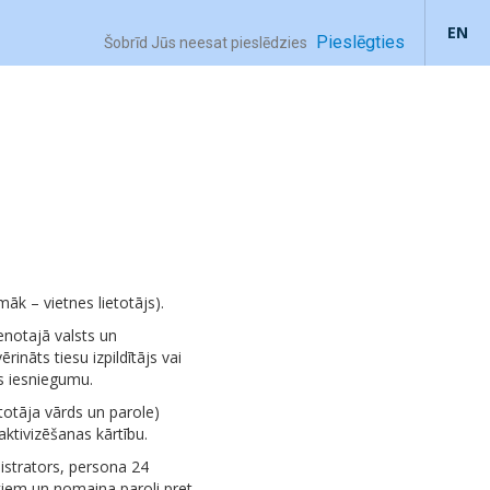
EN
Pieslēgties
Šobrīd Jūs neesat pieslēdzies
māk – vietnes lietotājs).
ienotajā valsts un
ināts tiesu izpildītājs vai
s iesniegumu.
etotāja vārds un parole)
ktivizēšanas kārtību.
nistrators, persona 24
rīkiem un nomaina paroli pret