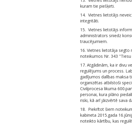
13.
Vietnes lietotājs nenod
kuram tie piešķirti.
14.
Vietnes lietotājs nevei
integritāti.
15.
Vietnes lietotājs infor
administrators sniedz konsul
traucējumiem.
16. Vietnes lietotāja segto
noteikumos Nr. 343 "Tiesu
17. Atgādinām, ka ir divu ve
regulējums un process. Labp
gadījumos dalības maksa tie
organizētas atbilstoši spec
Civilprocesa likuma 600.pa
personai, kura plāno piedalī
riski, kā arī jāizvērtē sava d
18.
Piekrītot šiem noteikum
kabineta 2015.gada 16.jūni
noteikto kārtību, kas regulē 