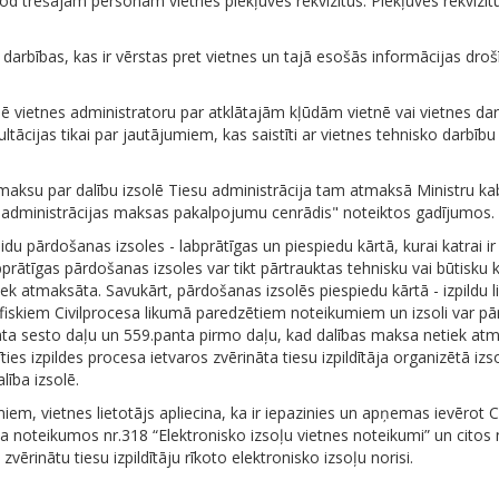
od trešajām personām vietnes piekļuves rekvizītus. Piekļuves rekvizīt
c darbības, kas ir vērstas pret vietnes un tajā esošās informācijas droš
mē vietnes administratoru par atklātajām kļūdām vietnē vai vietnes dar
tācijas tikai par jautājumiem, kas saistīti ar vietnes tehnisko darbību
 maksu par dalību izsolē Tiesu administrācija tam atmaksā Ministru ka
 administrācijas maksas pakalpojumu cenrādis" noteiktos gadījumos.
idu pārdošanas izsoles - labprātīgas un piespiedu kārtā, kurai katrai i
rātīgas pārdošanas izsoles var tikt pārtrauktas tehnisku vai būtisku k
k atmaksāta. Savukārt, pārdošanas izsolēs piespiedu kārtā - izpildu lie
ifiskiem Civilprocesa likumā paredzētiem noteikumiem un izsoli var pā
nta sesto daļu un 559.panta pirmo daļu, kad dalības maksa netiek atm
ties izpildes procesa ietvaros zvērināta tiesu izpildītāja organizētā izso
alība izsolē.
iem, vietnes lietotājs apliecina, ka ir iepazinies un apņemas ievērot C
ja noteikumos nr.318 “Elektronisko izsoļu vietnes noteikumi” un citos
zvērinātu tiesu izpildītāju rīkoto elektronisko izsoļu norisi.