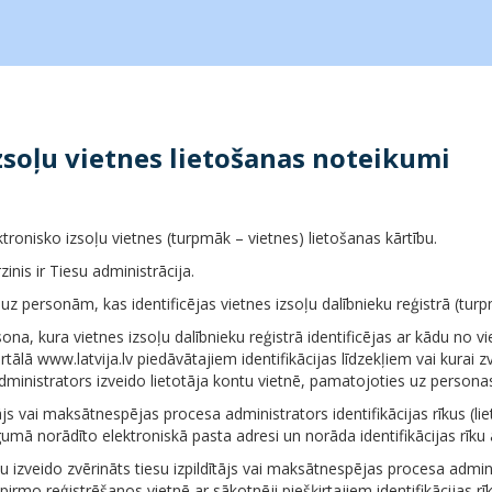
zsoļu vietnes lietošanas noteikumi
ronisko izsoļu vietnes (turpmāk – vietnes) lietošanas kārtību.
zinis ir Tiesu administrācija.
uz personām, kas identificējas vietnes izsoļu dalībnieku reģistrā (turp
rsona, kura vietnes izsoļu dalībnieku reģistrā identificējas ar kādu no v
lā www.latvija.lv piedāvātajiem identifikācijas līdzekļiem vai kurai zvēr
inistrators izveido lietotāja kontu vietnē, pamatojoties uz persona
tājs vai maksātnespējas procesa administrators identifikācijas rīkus (li
mā norādīto elektroniskā pasta adresi un norāda identifikācijas rīku a
ntu izveido zvērināts tiesu izpildītājs vai maksātnespējas procesa admi
 pirmo reģistrēšanos vietnē ar sākotnēji piešķirtajiem identifikācijas 