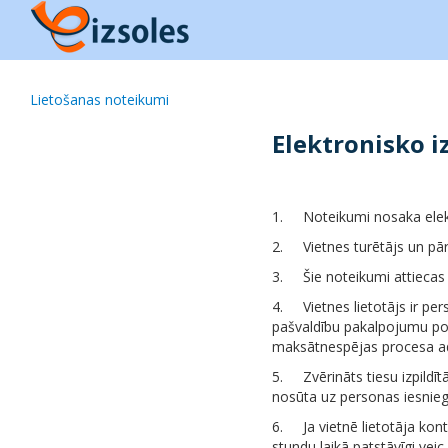
Lietošanas noteikumi
Elektronisko i
1.
Noteikumi nosaka elekt
2.
Vietnes turētājs un pār
3.
Šie noteikumi attiecas 
4.
Vietnes lietotājs ir pe
pašvaldību pakalpojumu portā
maksātnespējas procesa adm
5.
Zvērināts tiesu izpildī
nosūta uz personas iesniegu
6.
Ja vietnē lietotāja ko
stundu laikā patstāvīgi veic