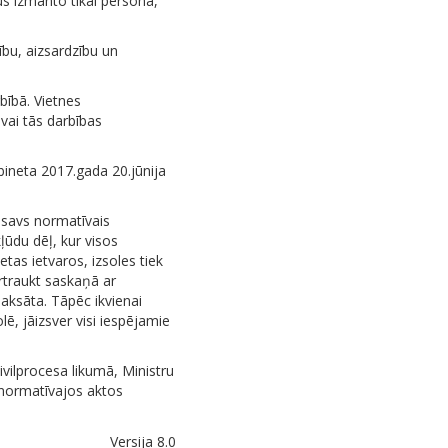
us izmanto tikai persona,
ību, aizsardzību un
bībā. Vietnes
 vai tās darbības
bineta 2017.gada 20.jūnija
r savs normatīvais
ļūdu dēļ, kur visos
tas ietvaros, izsoles tiek
rtraukt saskaņā ar
aksāta. Tāpēc ikvienai
lē, jāizsver visi iespējamie
ivilprocesa likumā, Ministru
 normatīvajos aktos
Versija 8.0