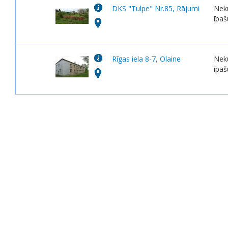
DKS "Tulpe" Nr.85, Rājumi
Nek
īpa
Rīgas iela 8-7, Olaine
Nek
īpa