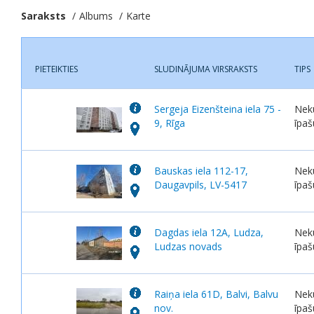
Saraksts
Albums
Karte
PIETEIKTIES
SLUDINĀJUMA VIRSRAKSTS
TIPS
Sergeja Eizenšteina iela 75 -
Nek
9, Rīga
īpa
Bauskas iela 112-17,
Nek
Daugavpils, LV-5417
īpa
Dagdas iela 12A, Ludza,
Nek
Ludzas novads
īpa
Raiņa iela 61D, Balvi, Balvu
Nek
nov.
īpa