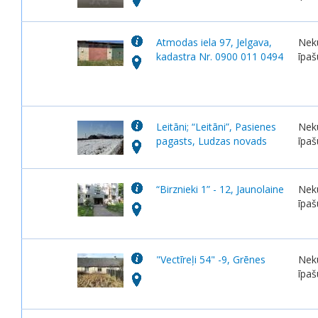
Atmodas iela 97, Jelgava,
Nek
kadastra Nr. 0900 011 0494
īpa
Leitāni; “Leitāni”, Pasienes
Nek
pagasts, Ludzas novads
īpa
“Birznieki 1” - 12, Jaunolaine
Nek
īpa
"Vectīreļi 54" -9, Grēnes
Nek
īpa