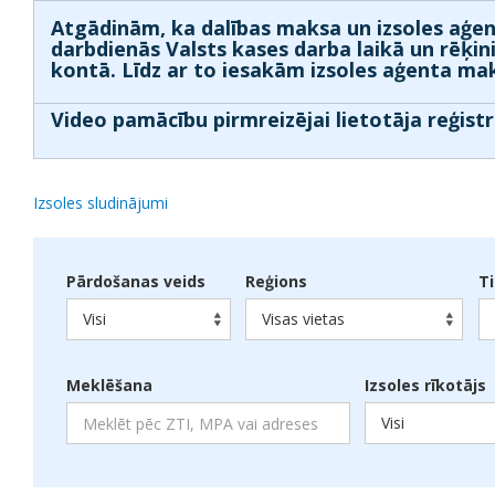
Atgādinām, ka dalības maksa un izsoles aģen
darbdienās Valsts kases darba laikā un rēķin
kontā. Līdz ar to iesakām izsoles aģenta mak
Video pamācību pirmreizējai lietotāja reģistr
Izsoles sludinājumi
Pārdošanas veids
Reģions
T
Visi
Visas vietas
Meklēšana
Izsoles rīkotājs
Visi