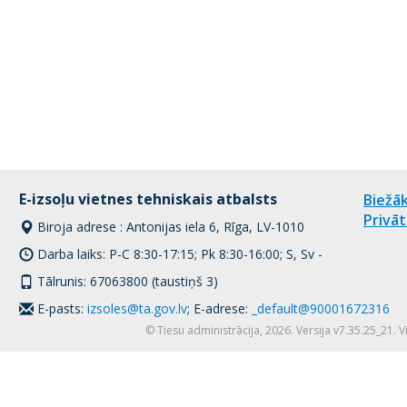
E-izsoļu vietnes tehniskais atbalsts
Biežāk
Privāt
Biroja adrese : Antonijas iela 6, Rīga, LV-1010
Darba laiks: P-C 8:30-17:15; Pk 8:30-16:00; S, Sv -
Tālrunis: 67063800 (taustiņš 3)
E-pasts:
izsoles@ta.gov.lv
; E-adrese:
_default@90001672316
© Tiesu administrācija, 2026. Versija v7.35.25_21. 