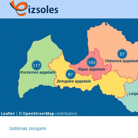
57
Vidzemes apgabal
153
117
Rīgas apgabals
Kurzemes apgabals
87
Zemgales apgabals
Latg
Leaflet
| ©
OpenStreetMap
contributors
Sistēmas ziņojumi