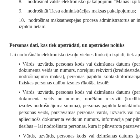
8. nodrošināt valsts elektronisko pakalpojumu "Manas izpild
9. nodrošināt Tiesu administrācijas maksas pakalpojumus;
10. nodrošināt maksātnespējas procesa administratorus ar in
izpildu lietām.
Personas dati, kas tiek apstrādāti, un apstrādes nolūks
Lai nodrošinātu elektronisko izsoļu vietnes funkciju izpildi, tiek aps
• Vārds, uzvārds, personas kods vai dzimšanas datums (pers
dokumenta veids un numurs, norēķinu rekvizīti (kredītiestāde
nodrošinājuma maksa), personas papildu kontaktinformācija 
fiziskas personas dalību izsoles rīkotāja izsolē;
• Vārds, uzvārds, personas kods vai dzimšanas datums (pers
dokumenta veids un numurs, norēķinu rekvizīti (kredī
izsoles
nodrošinājuma summa), personas papildu kontaktinform
personas veids, pārstāvamās personas vārds, uzvārds vai n
apliecinoša dokumenta veids un numurs, informācija par pilnv
tiesības – lai nodrošinātu personas, kura ir pilnvarota pārstāvēt
• Vārds, uzvārds, personas kods vai dzimšanas datums (per