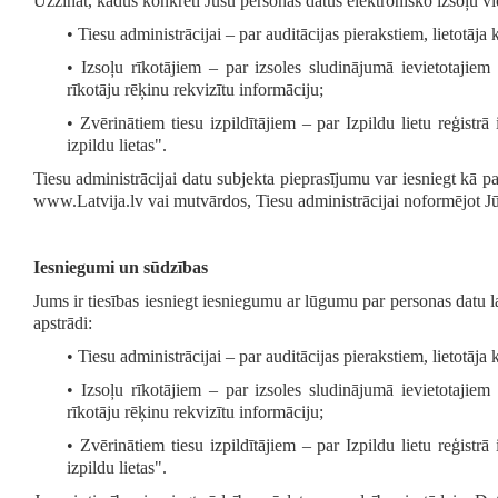
Uzzināt, kādus konkrēti Jūsu personas datus elektronisko izsoļu vie
• Tiesu administrācijai – par auditācijas pierakstiem, lietot
• Izsoļu rīkotājiem – par izsoles sludinājumā ievietotajie
rīkotāju rēķinu rekvizītu informāciju;
• Zvērinātiem tiesu izpildītājiem – par Izpildu lietu reģistr
izpildu lietas".
Tiesu administrācijai datu subjekta pieprasījumu var iesniegt kā p
www.Latvija.lv vai mutvārdos, Tiesu administrācijai noformējot Jū
Iesniegumi un sūdzības
Jums ir tiesības iesniegt iesniegumu ar lūgumu par personas datu 
apstrādi:
• Tiesu administrācijai – par auditācijas pierakstiem, lietot
• Izsoļu rīkotājiem – par izsoles sludinājumā ievietotajie
rīkotāju rēķinu rekvizītu informāciju;
• Zvērinātiem tiesu izpildītājiem – par Izpildu lietu reģistr
izpildu lietas".