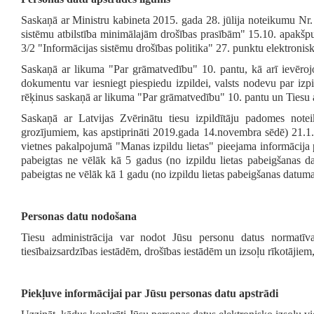
Saskaņā ar Ministru kabineta 2015. gada 28. jūlija noteikumu Nr.
sistēmu atbilstība minimālajām drošības prasībām" 15.10. apakšpu
3/2 "Informācijas sistēmu drošības politika" 27. punktu elektronisk
Saskaņā ar likuma "Par grāmatvedību" 10. pantu, kā arī ievērojo
dokumentu var iesniegt piespiedu izpildei, valsts nodevu par izp
rēķinus saskaņā ar likuma "Par grāmatvedību" 10. pantu un Tiesu a
Saskaņā ar Latvijas Zvērinātu tiesu izpildītāju padomes notei
grozījumiem, kas apstiprināti 2019.gada 14.novembra sēdē) 21.1. 
vietnes pakalpojumā "Manas izpildu lietas" pieejama informācija par 
pabeigtas ne vēlāk kā 5 gadus (no izpildu lietas pabeigšanas da
pabeigtas ne vēlāk kā 1 gadu (no izpildu lietas pabeigšanas datuma
Personas datu nodošana
Tiesu administrācija var nodot Jūsu personu datus normatīva
tiesībaizsardzības iestādēm, drošības iestādēm un izsoļu rīkotājie
Piekļuve informācijai par Jūsu personas datu apstrādi