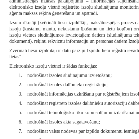
administrācijas maksas pakalpojumu – informācijas saņemšana 
elektronisko izsoļu vietnē reģistrēto izsoļu sludinājumu monitorin
aģenta maksas rēķina ģenerēšanu un apstrādi.
Izsoļu rīkotāji (zvērināti tiesu izpildītāji, maksātnespējas proces
izsoļu (kustamu mantu, nekustamu īpašumu un lietu kopību) organ
izsoļu vietnes sludinājumos ievietotajiem datiem (sludinājuma tek
dokumenti), rēķinu rekvizītu informāciju un personas datiem Izsoļu
Zvērināti tiesu izpildītāji ir datu pārziņi Izpildu lietu reģistrā ie
lietas".
Elektronisko izsoļu vietnei ir šādas funkcijas:
1. nodrošināt izsoles sludinājumu izvietošanu;
2. nodrošināt izsoles dalībnieku reģistrāciju;
3. nodrošināt informācijas uzkrāšanu par reģistrētajiem izso
4. nodrošināt reģistrēto izsoles dalībnieku autorizāciju dalība
5. nodrošināt tehnoloģisko rīku kopu solījumu izdarīšanai un 
6. nodrošināt izsoles akta sagatavošanu;
7. nodrošināt valsts nodevas par izpildu dokumentu iesniegša