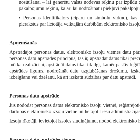
nosūtīšanai – lai ģenerētu valsts nodevas rēķinu par izpildu 
pakalpojumu rēķinu, kā arī lai nodrošinātu piekļuvi pakalpoj
• Personas identifikators (ciparu un simbolu virkne), kas i
pierakstus par lietotāja veiktajām darbībām elektronisko izsoļu
Apņemšanās
Apstrādājot personas datus, elektronisko izsoļu vietnes datu pā
personas datu apstrādes principus, tas ir, apstrādāt datus tikai pr
mērķa realizācijai, apstrādāt datus tikai tik ilgi, kamēr pastāv leģi
apstrādes ilgums, nodrošināt datu uzglabāšanas drošumu, izsk
izbeigšanu vai dzēšanu, kā arī izskatīt sūdzības par datu apstrādi.
Personas datu apstrāde
Jūs nododat personas datus elektronisko izsoļu vietnei, reģistrējotie
darbības elektronisko izsoļu vietnē un lietojot Tiesu administrācij
Izsoļu rīkotāji, ievietojot izsoles sludinājumu, nodod elektronisko 
Personas datu apstrādes ilgums