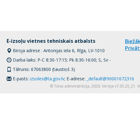
E-izsoļu vietnes tehniskais atbalsts
Biežāk
Privāt
Biroja adrese : Antonijas iela 6, Rīga, LV-1010
Darba laiks: P-C 8:30-17:15; Pk 8:30-16:00; S, Sv -
Tālrunis: 67063800 (taustiņš 3)
E-pasts:
izsoles@ta.gov.lv
; E-adrese:
_default@90001672316
© Tiesu administrācija, 2026. Versija v7.35.25_21. 