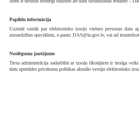
Jums ir tiesības iesniegt sūdzību arī datu uzraudzības iestādei – Dat
Papildu informācija
Uzzināt vairāk par elektronisko izsoļu vietnes personas datu aps
aizsardzības speciālistu, e-pasts: DAS@ta.gov.lv, vai arī iesniedzo
Noslēguma jautājums
Tiesu administrācija sadarbībā ar izsoļu rīkotājiem ir tiesīga vei
datu apstrādes privātuma politikas aktuālo versiju elektronisko izso