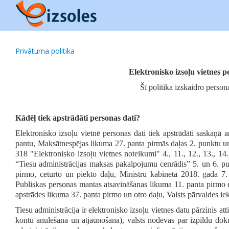
Privātuma politika
Elektronisko izsoļu vietnes 
Šī politika izskaidro person
Kādēļ tiek apstrādāti personas dati?
Elektronisko izsoļu vietnē personas dati tiek apstrādāti saskaņā 
pantu, Maksātnespējas likuma 27. panta pirmās daļas 2. punktu un
318 "Elektronisko izsoļu vietnes noteikumi" 4., 11., 12., 13., 14.
“Tiesu administrācijas maksas pakalpojumu cenrādis” 5. un 6. pu
pirmo, ceturto un piekto daļu, Ministru kabineta 2018. gada 7
Publiskas personas mantas atsavināšanas likuma 11. panta pirmo d
apstrādes likuma 37. panta pirmo un otro daļu, Valsts pārvaldes ie
Tiesu administrācija ir elektronisko izsoļu vietnes datu pārzinis att
kontu anulēšana un atjaunošana), valsts nodevas par izpildu doku