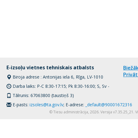
E-izsoļu vietnes tehniskais atbalsts
Biežāk
Privāt
Biroja adrese : Antonijas iela 6, Rīga, LV-1010
Darba laiks: P-C 8:30-17:15; Pk 8:30-16:00; S, Sv -
Tālrunis: 67063800 (taustiņš 3)
E-pasts:
izsoles@ta.gov.lv
; E-adrese:
_default@90001672316
© Tiesu administrācija, 2026. Versija v7.35.25_21. 