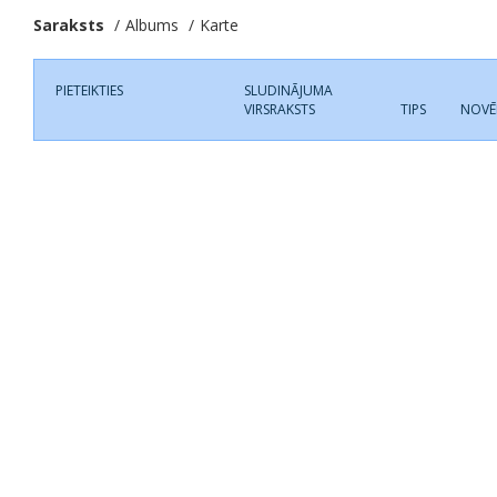
Saraksts
Albums
Karte
PIETEIKTIES
SLUDINĀJUMA
VIRSRAKSTS
TIPS
NOVĒ