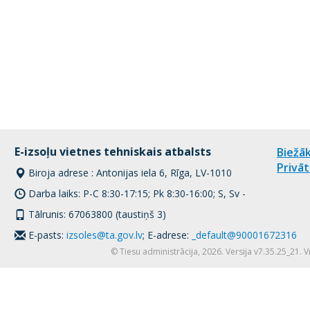
E-izsoļu vietnes tehniskais atbalsts
Biežāk
Privāt
Biroja adrese : Antonijas iela 6, Rīga, LV-1010
Darba laiks: P-C 8:30-17:15; Pk 8:30-16:00; S, Sv -
Tālrunis: 67063800 (taustiņš 3)
E-pasts:
izsoles@ta.gov.lv
; E-adrese:
_default@90001672316
© Tiesu administrācija, 2026. Versija v7.35.25_21. 