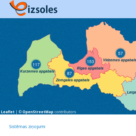
57
Vidzemes apgabal
153
117
Rīgas apgabals
Kurzemes apgabals
87
Zemgales apgabals
Latg
Leaflet
| ©
OpenStreetMap
contributors
Sistēmas ziņojumi