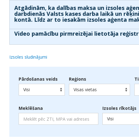
Atgādinām, ka dalības maksa un izsoles aģen
darbdienās Valsts kases darba laikā un rēķin
kontā. Līdz ar to iesakām izsoles aģenta mak
Video pamācību pirmreizējai lietotāja reģistr
Izsoles sludinājumi
Pārdošanas veids
Reģions
T
Visi
Visas vietas
Meklēšana
Izsoles rīkotājs
Visi