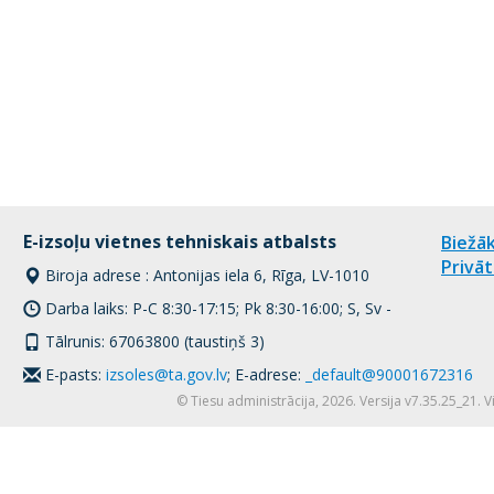
E-izsoļu vietnes tehniskais atbalsts
Biežāk
Privāt
Biroja adrese : Antonijas iela 6, Rīga, LV-1010
Darba laiks: P-C 8:30-17:15; Pk 8:30-16:00; S, Sv -
Tālrunis: 67063800 (taustiņš 3)
E-pasts:
izsoles@ta.gov.lv
; E-adrese:
_default@90001672316
© Tiesu administrācija, 2026. Versija v7.35.25_21. 