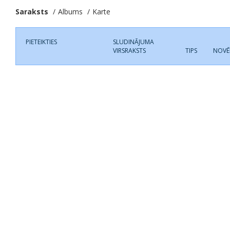
Saraksts
Albums
Karte
PIETEIKTIES
SLUDINĀJUMA
VIRSRAKSTS
TIPS
NOVĒ