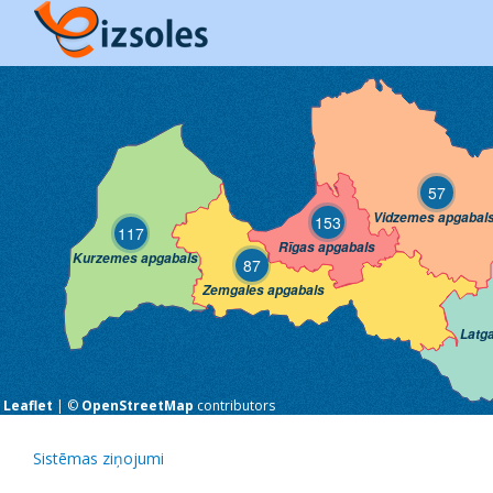
57
Vidzemes apgabal
153
117
Rīgas apgabals
Kurzemes apgabals
87
Zemgales apgabals
Latg
Leaflet
| ©
OpenStreetMap
contributors
Sistēmas ziņojumi