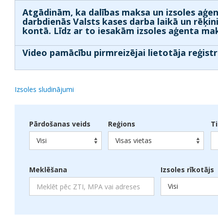
Atgādinām, ka dalības maksa un izsoles aģen
darbdienās Valsts kases darba laikā un rēķin
kontā. Līdz ar to iesakām izsoles aģenta mak
Video pamācību pirmreizējai lietotāja reģistr
Izsoles sludinājumi
Pārdošanas veids
Reģions
T
Visi
Visas vietas
Meklēšana
Izsoles rīkotājs
Visi