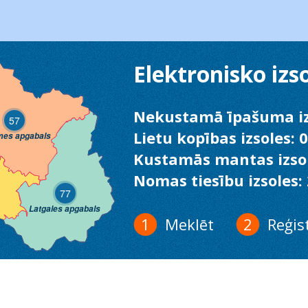
Elektronisko izs
Nekustamā īpašuma iz
57
Lietu kopības izsoles: 0
mes apgabals
Kustamās mantas izsol
Nomas tiesību izsoles:
77
Latgales apgabals
Meklēt
Reģis