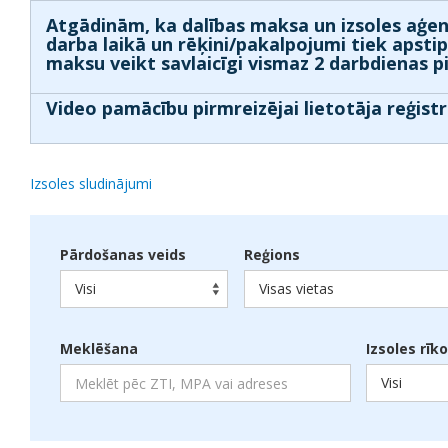
Atgādinām, ka dalības maksa un izsoles aģen
darba laikā un rēķini/pakalpojumi tiek apsti
maksu veikt savlaicīgi vismaz 2 darbdienas p
Video pamācību pirmreizējai lietotāja reģistr
Izsoles sludinājumi
Pārdošanas veids
Reģions
Visi
Visas vietas
Meklēšana
Izsoles rīk
Visi