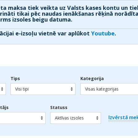
ta maksa tiek veikta uz Valsts kases kontu un tie
prināti tikai pēc naudas ienākšanas rēķinā norādīt
irms izsoles beigu datuma.
ācijai e-izsoļu vietnē var aplūkot
Youtube
.
Tips
Kategorija
Visi tipi
Visas kategorijas
otājs
Statuss
Izvērstā me
Aktīvas izsoles