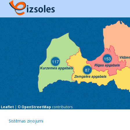
Vidze
153
117
Rīgas apgabals
Kurzemes apgabals
87
Zemgales apgabals
Leaflet
| ©
OpenStreetMap
contributors
Sistēmas ziņojumi