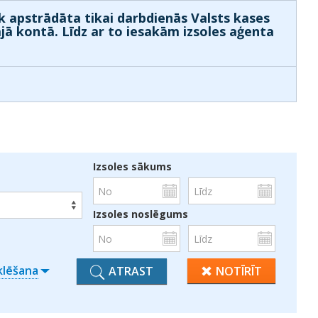
k apstrādāta tikai darbdienās Valsts kases
ajā kontā. Līdz ar to iesakām izsoles aģenta
Izsoles sākums
Izsoles noslēgums
klēšana
ATRAST
NOTĪRĪT