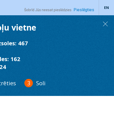
EN
Pieslēgties
Šobrīd Jūs neesat pieslēdzies
oļu vietne
soles: 467
es: 162
 24
trēties
Soli