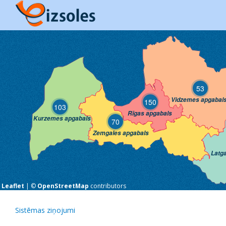
53
Vidzemes apgabal
150
103
Rīgas apgabals
Kurzemes apgabals
70
Zemgales apgabals
Latg
Leaflet
| ©
OpenStreetMap
contributors
Sistēmas ziņojumi