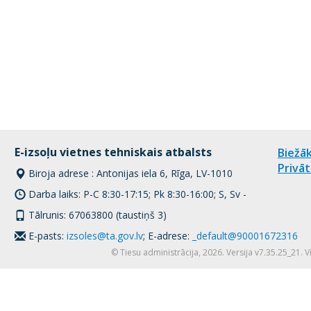
E-izsoļu vietnes tehniskais atbalsts
Biežāk
Privāt
Biroja adrese : Antonijas iela 6, Rīga, LV-1010
Darba laiks: P-C 8:30-17:15; Pk 8:30-16:00; S, Sv -
Tālrunis: 67063800 (taustiņš 3)
E-pasts:
izsoles@ta.gov.lv
; E-adrese:
_default@90001672316
© Tiesu administrācija, 2026. Versija v7.35.25_21. 