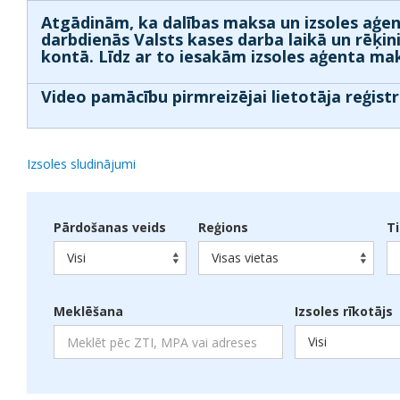
Atgādinām, ka dalības maksa un izsoles aģen
darbdienās Valsts kases darba laikā un rēķin
kontā. Līdz ar to iesakām izsoles aģenta mak
Video pamācību pirmreizējai lietotāja reģistr
Izsoles sludinājumi
Pārdošanas veids
Reģions
T
Visi
Visas vietas
Meklēšana
Izsoles rīkotājs
Visi