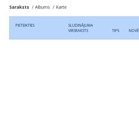
Saraksts
Albums
Karte
PIETEIKTIES
SLUDINĀJUMA
VIRSRAKSTS
TIPS
NOVĒ