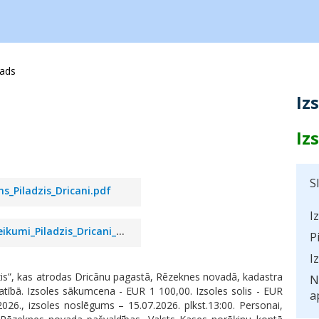
vads
Iz
Iz
S
s_Piladzis_Dricani.pdf
I
Izsoles_noteikumi_Piladzis_Dricani_veidl.doc
P
I
s”, kas atrodas Dricānu pagastā, Rēzeknes novadā, kadastra
N
tībā. Izsoles sākumcena - EUR 1 100,00. Izsoles solis - EUR
a
6., izsoles noslēgums – 15.07.2026. plkst.13:00. Personai,