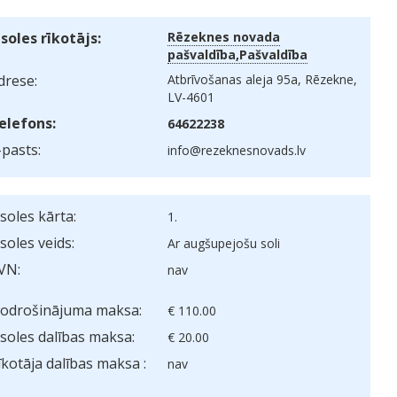
zsoles rīkotājs:
Rēzeknes novada
pašvaldība,Pašvaldība
drese:
Atbrīvošanas aleja 95a, Rēzekne,
LV-4601
elefons:
64622238
-pasts:
info@rezeknesnovads.lv
zsoles kārta:
1.
zsoles veids:
Ar augšupejošu soli
VN:
nav
odrošinājuma maksa:
€ 110.00
zsoles dalības maksa:
€ 20.00
īkotāja dalības maksa :
nav