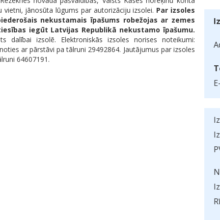
 Rēzeknes novada pašvaldības, Valsts Kases norēķinu kontā
ietni, jānosūta lūgums par autorizāciju izsolei.
Par izsoles
ai piederošais nekustamais īpašums robežojas ar zemes
I
 tiesības iegūt Latvijas Republikā nekustamo īpašumu.
s dalībai izsolē. Elektroniskās izsoles norises noteikumi:
A
inoties ar pārstāvi pa tālruni 29492864. Jautājumus par izsoles
lruni 64607191.
T
E
I
I
P
N
I
R