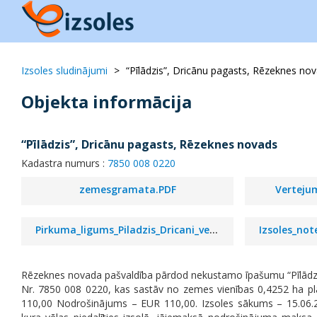
Izsoles sludinājumi
“Pīlādzis”, Dricānu pagasts, Rēzeknes no
Objekta informācija
“Pīlādzis”, Dricānu pagasts, Rēzeknes novads
Kadastra numurs :
7850 008 0220
zemesgramata.PDF
Vertejum
Pirkuma_ligums_Piladzis_Dricani_veidl.doc
Rēzeknes novada pašvaldība pārdod nekustamo īpašumu “Pīlādzi
Nr. 7850 008 0220, kas sastāv no zemes vienības 0,4252 ha pla
110,00 Nodrošinājums – EUR 110,00. Izsoles sākums – 15.06.202