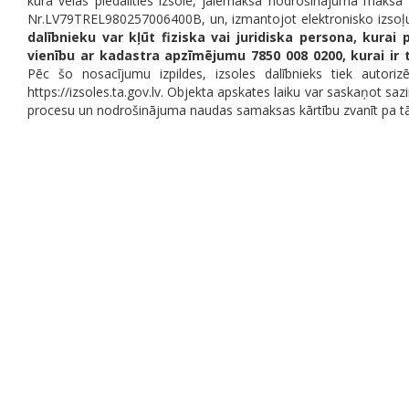
kura vēlas piedalīties izsolē, jāiemaksā nodrošinājuma maksa
Nr.LV79TREL980257006400B, un, izmantojot elektronisko izsoļu v
dalībnieku var kļūt fiziska vai juridiska persona, kur
vienību ar kadastra apzīmējumu 7850 008 0200, kurai ir
Pēc šo nosacījumu izpildes, izsoles dalībnieks tiek autorizēt
https://izsoles.ta.gov.lv. Objekta apskates laiku var saskaņot saz
procesu un nodrošinājuma naudas samaksas kārtību zvanīt pa tā