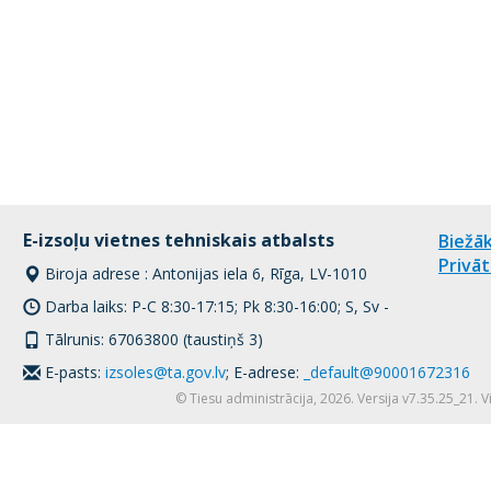
E-izsoļu vietnes tehniskais atbalsts
Biežāk
Privāt
Biroja adrese : Antonijas iela 6, Rīga, LV-1010
Darba laiks: P-C 8:30-17:15; Pk 8:30-16:00; S, Sv -
Tālrunis: 67063800 (taustiņš 3)
E-pasts:
izsoles@ta.gov.lv
; E-adrese:
_default@90001672316
© Tiesu administrācija, 2026. Versija v7.35.25_21. 