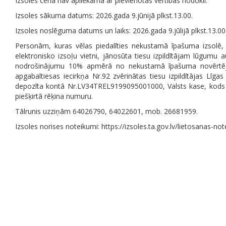
Izsoles cena nav apliekama ar pievienotās vērtības nodokli.
Izsoles sākuma datums: 2026.gada 9.jūnijā plkst.13.00.
Izsoles noslēguma datums un laiks: 2026.gada 9.jūlijā plkst.13.00
Personām, kuras vēlas piedalīties nekustamā īpašuma izsolē, 
elektronisko izsoļu vietni, jānosūta tiesu izpildītājam lūgumu a
nodrošinājumu 10% apmērā no nekustamā īpašuma novērt
apgabaltiesas iecirkņa Nr.92 zvērinātas tiesu izpildītājas Līgas
depozīta kontā Nr.
LV34TREL9199095001000, Valsts kase, kod
piešķirtā rēķina numuru.
Tālrunis uzziņām 64026790,
64022601, mob. 26681959.
Izsoles norises noteikumi: https://izsoles.ta.gov.lv/lietosanas-no