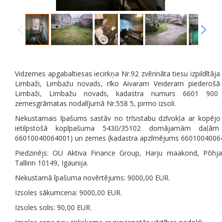
Vidzemes apgabaltiesas iecirkņa Nr.92 zvērināta tiesu izpildītāja
Limbaži, Limbažu novads, rīko Aivaram Veideram piederošā
Limbaži, Limbažu novads, kadastra numurs 6601 900 1
zemesgrāmatas nodalījumā Nr.558 5, pirmo izsoli.
Nekustamais īpašums sastāv no trīsistabu dzīvokļa ar kopējo
ietilpstošā kopīpašuma 5430/35102 domājamām daļām
66010040064001) un zemes (kadastra apzīmējums 66010040064
Piedzinējs: OU Aktiva Finance Group, Harju maakond, P
ōhja
Tallinn 10149, Igaunija.
Nekustamā īpašuma novērtējums: 9000,00 EUR.
Izsoles sākumcena: 9000,00 EUR.
Izsoles solis: 90,00 EUR.