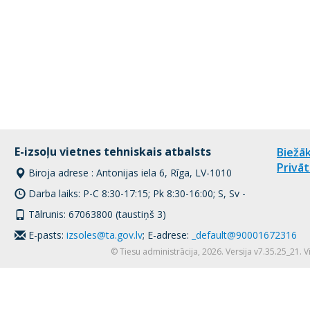
E-izsoļu vietnes tehniskais atbalsts
Biežāk
Privāt
Biroja adrese : Antonijas iela 6, Rīga, LV-1010
Darba laiks: P-C 8:30-17:15; Pk 8:30-16:00; S, Sv -
Tālrunis: 67063800 (taustiņš 3)
E-pasts:
izsoles@ta.gov.lv
; E-adrese:
_default@90001672316
© Tiesu administrācija, 2026. Versija v7.35.25_21. 