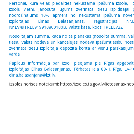
Personai, kura vēlas piedalīties nekustamā īpašuma izsolē, lī
izsoļu vietni, jānosūta lūgums zvērinātai tiesu izpildītājai 
nodrošinājums 10% apmērā no nekustamā īpašuma novērt
izpildītājas Elīnas Balasanjanas, reģistrācijas N
Nr.LV49TREL919910800100B, Valsts kasē, kods TRELLV22.
Nosolītājam summa, kāda no tā pienākas (nosolītā summa, val
tiesā, valsts nodeva un kancelejas nodeva īpašumtiesību nos
zvērināta tiesu izpildītāja depozīta kontā ar vienu pārskaitīj
vārda.
Papildus informācija par izsoli pieejama pie Rīgas apgabalt
izpildītājas Elīnas Balasanjanas, Tērbatas iela 88-II, Rīga, LV
elina.balasanjana@lzti.lv.
Izsoles norises noteikumi: https://izsoles.ta.gov.lv/lietosanas-no