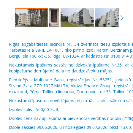
Rīgas apgabaltiesas iecirkņa Nr. 34 zvērināta tiesu izpildītāja 
Tērbatas iela 88-II, LV-1001, rīko pirmo izsoli Raitim Bērziņ
Berģu iela 160 k-5-35, Rīga, LV-1024, ar kadastra Nr. 0100 914 
Nekustamais īpašums sastāv no dzīvokļa īpašuma Nr.35, ar 
kopīpašuma domājamā daļa no daudzdzīvokļu mājas.
Piedzinējs -
Multitude Bank, reģistrācijas Nr. 56251
, juridisk
Strand Gzira GZR 1027 MALTA,
Aktiva Finance Group, reģistrāc
maakond, Pōhja-Tallinna linnaosa, Toompuiestee 35, Tallinn 1
Nekustamā īpašuma novērtējums un pirmās izsoles sākuma sā
Izsoles solis -
500,00 EUR.
Izsoles cena nav apliekama ar pievienotās vērtības nodokli (21%)
Izsole sāksies 09.06.2026. un noslēgsies 09.07.2026. plkst. 13.00.