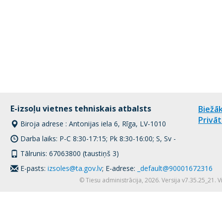
E-izsoļu vietnes tehniskais atbalsts
Biežāk
Privāt
Biroja adrese : Antonijas iela 6, Rīga, LV-1010
Darba laiks: P-C 8:30-17:15; Pk 8:30-16:00; S, Sv -
Tālrunis: 67063800 (taustiņš 3)
E-pasts:
izsoles@ta.gov.lv
; E-adrese:
_default@90001672316
© Tiesu administrācija, 2026. Versija v7.35.25_21. 