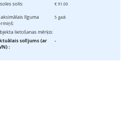
zsoles solis:
€ 91.00
aksimālais līguma
5 gadi
ermiņš:
bjekta lietošanas mērķis:
ktuālais solījums (ar
-
VN) :