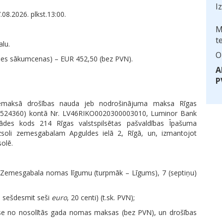
I
08.2026. plkst.13:00.
M
t
lu.
O
es sākumcenas) – EUR 452,50 (bez PVN).
A
P
iemaksā drošības nauda jeb nodrošinājuma maksa Rīgas
11524360)
kontā Nr.
LV46RIKO0020300003010, Luminor Bank
tādes kods 214 Rīgas valstspilsētas pašvaldības Īpašuma
soli zemesgabalam Apguldes ielā 2, Rīgā, un, izmantojot
solē.
 Zemesgabala nomas līgumu (turpmāk – Līgums), 7 (septiņu)
i sešdesmit seši
euro
, 20 centi) (t.sk. PVN);
use no nosolītās gada nomas maksas (bez PVN), un drošības