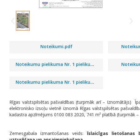
Noteikumi.pdf
Noteikum
Noteikumu pielikuma Nr. 1 pielikums 1.pdf
Noteikum
Noteikumu pielikuma Nr. 1 pielikums 2.pdf
Rīgas valstspilsētas pašvaldības (turpmāk arī – Iznomātājs)
Īp
elektronisko izsoļu vietnē iznomā Rīgas valstspilsētas pašvald
kadastra apzīmējums 0100 083 2020, 741 m² platībā (turpmāk –
Zemesgabala izmantošanas veids:
īslaicīgas lietošanas
uzturēšana un apsaimniekošana
.