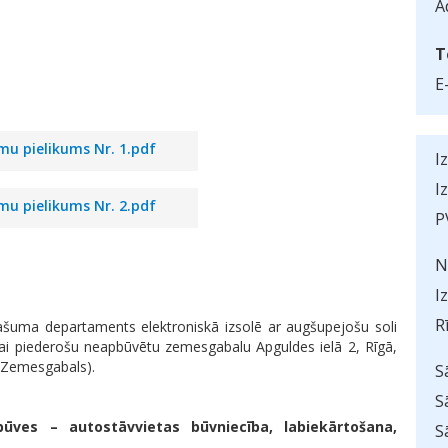
A
T
E
u pielikums Nr. 1.pdf
I
I
u pielikums Nr. 2.pdf
P
N
I
R
ašuma departaments elektroniskā izsolē ar augšupejošu soli
ībai piederošu neapbūvētu zemesgabalu Apguldes ielā 2, Rīgā,
 Zemesgabals).
S
S
 būves – autostāvvietas būvniecība, labiekārtošana,
S