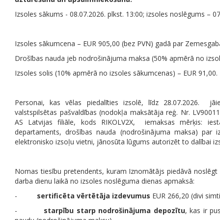
Izsoles sākums - 08.07.2026. plkst. 13:00; izsoles noslēgums – 07.
Izsoles sākumcena – EUR 905,00 (bez PVN) gadā par Zemesgaba
Drošības nauda jeb nodrošinājuma maksa (50% apmērā no izsol
Izsoles solis (10% apmērā no izsoles sākumcenas) – EUR 91,00.
Personai, kas vēlas piedalīties izsolē, līdz 28.07.2026.
jā
valstspilsētas pašvaldības (nodokļa maksātāja reģ. Nr. LV900
AS Latvijas filiāle
,
kods
RIKOLV2X,
iemaksas mērķis: ies
departaments,
drošības nauda (nodrošinājuma maksa) par iz
elektronisko izsoļu vietni, jānosūta lūgums autorizēt to dalībai iz
Nomas tiesību pretendents, kuram Iznomātājs piedāvā noslēgt
darba dienu laikā no izsoles noslēguma dienas apmaksā:
-
sertificēta vērtētāja izdevumus
EUR 266,20 (divi simt
-
starpību
starp nodrošinājuma depozītu
, kas ir p