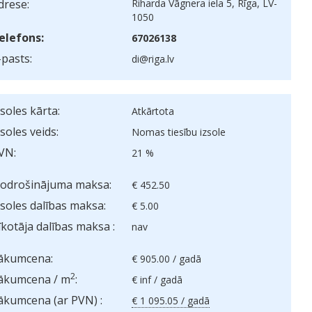
drese:
Riharda Vāgnera iela 5, Rīga, LV-
1050
elefons:
67026138
-pasts:
di@riga.lv
zsoles kārta:
Atkārtota
zsoles veids:
Nomas tiesību izsole
VN:
21 %
odrošinājuma maksa:
€ 452.50
zsoles dalības maksa:
€ 5.00
īkotāja dalības maksa :
nav
ākumcena:
€ 905.00
/ gadā
2
ākumcena / m
:
€ inf
/ gadā
ākumcena (ar PVN) :
€ 1 095.05 / gadā