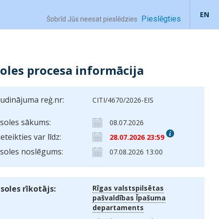
EN
Pieslēgties
Šobrīd Jūs neesat pieslēdzies
soles procesa informācija
ludinājuma reģ.nr:
CITI/4670/2026-EIS
zsoles sākums:
08.07.2026
ieteikties var līdz:
28.07.2026 23:59
zsoles noslēgums:
07.08.2026 13:00
zsoles rīkotājs:
Rīgas valstspilsētas
pašvaldības Īpašuma
departaments