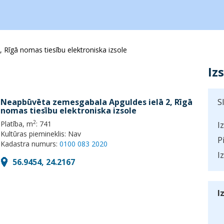
Rīgā nomas tiesību elektroniska izsole
Iz
Neapbūvēta zemesgabala Apguldes ielā 2, Rīgā
S
nomas tiesību elektroniska izsole
2
Platība, m
: 741
I
Kultūras piemineklis: Nav
P
Kadastra numurs:
0100 083 2020
I
56.9454, 24.2167
I