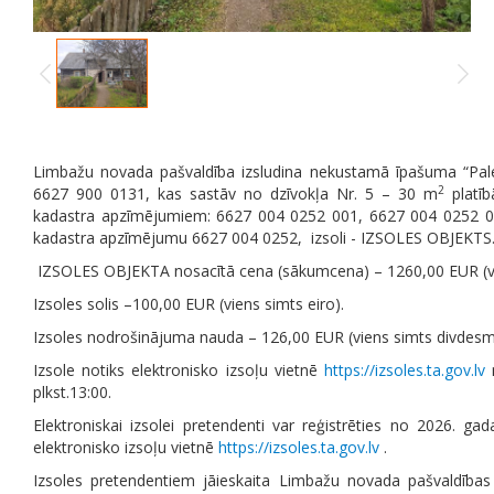
Limbažu novada pašvaldība izsludina
nekustamā īpašuma
“Pal
2
6627 900 0131, kas sastāv no dzīvokļa Nr. 5 – 30 m
platī
kadastra apzīmējumiem: 6627 004 0252 001, 6627 004 0252
kadastra apzīmējumu 6627 004 0252,
izsoli - IZSOLES OBJEKTS
IZSOLES OBJEKTA nosacītā cena (sākumcena) – 1260,00 EUR (vie
Izsoles solis –100,00 EUR (viens simts eiro).
Izsoles nodrošinājuma nauda – 126,00 EUR (viens simts divdesmit
Izsole notiks elektronisko izsoļu vietnē
https://izsoles.ta.gov.lv
n
plkst.13:00.
Elektroniskai izsolei pretendenti var reģistrēties no 2026. gada
elektronisko izsoļu vietnē
https://izsoles.ta.gov.lv
.
Izsoles pretendentiem jāieskaita Limbažu novada pašvaldīb