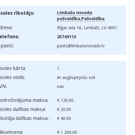
zsoles rīkotājs:
Limbažu novada
pašvaldība,Pašvaldība
drese:
Rīgas iela 16, Limbaži, LV-4001
elefons:
25749113
-pasts:
pasts@limbazunovads.lv
zsoles kārta:
1.
zsoles veids:
Ar augšupejošu soli
VN:
nav
odrošinājuma maksa:
€ 126.00
zsoles dalības maksa:
€ 20.00
īkotāja dalības maksa :
€ 40.00
ākumcena:
€ 1 260.00