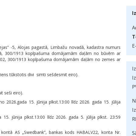
I
A
T
E
ejas” -5, Alojas pagastā, Limbažu novadā, kadastra numurs
bā, 300/1913 kopīpašuma domājamām daļām no būvēm ar
 002, 300/1913 kopīpašuma domājamām daļām no zemes ar
.
I
ns tūkstotis divi
simti sešdesmit eiro).
I
P
 seši eiro).
N
o 2026.gada 15. jūnija plkst.13:00 līdz 2026. gada 15. jūlija
I
 15. jūnija plkst.13:00 līdz 2026. gada 5. jūlija plkst. 23:59
R
as kontā AS „Swedbank”, bankas kods HABALV22, konta Nr.
S