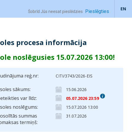
EN
Pieslēgties
Šobrīd Jūs neesat pieslēdzies
soles procesa informācija
sole noslēgusies 15.07.2026 13:00!
ludinājuma reģ.nr:
CITI/3743/2026-EIS
zsoles sākums:
15.06.2026
ieteikties var līdz:
05.07.2026 23:59
zsoles noslēgums:
15.07.2026 13:00
osolītās summas
31.07.2026
pmaksas termiņš: