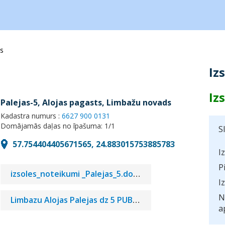
ds
Iz
Iz
Palejas-5, Alojas pagasts, Limbažu novads
Kadastra numurs :
6627 900 0131
Domājamās daļas no īpašuma: 1/1
S
57.754404405671565, 24.883015753885783
I
P
izsoles_noteikumi _Palejas_5.docx
I
N
Limbazu Alojas Palejas dz 5 PUBLIC.pdf
a